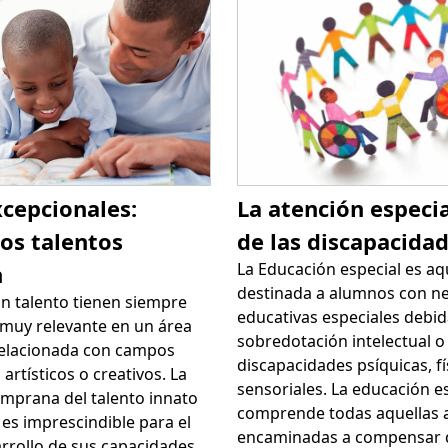
cepcionales:
La atención especi
os talentos
de las discapacida
La Educación especial es aq
n
destinada a alumnos con n
on talento tienen siempre
educativas especiales debid
 muy relevante en un área
sobredotación intelectual o
 relacionada con campos
discapacidades psíquicas, fí
artísticos o creativos. La
sensoriales. La educación e
emprana del talento innato
comprende todas aquellas 
 es imprescindible para el
encaminadas a compensar 
rrollo de sus capacidades.