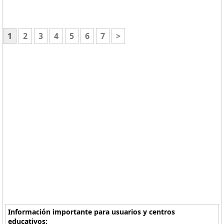
1
2
3
4
5
6
7
>
Información importante para usuarios y centros
educativos: